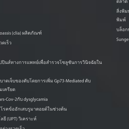
ตลาด
สิ่งพิม
พิมพ์
บล็อก
ssis (clia) ผลิตภัณฑ์
Sunge
วดเร็ว
ิปปินส์ทางการแพทย์เพื่อสำรวจโซลูชันการวินิจฉัยใน
าดเจ็บของตับโดยการเพิ่ม Gp73-Mediated ตับ
ามเครียด
ars-Cov-2กับ dysglycamia
ัยโรคข้ออักเสบรูมาตอยด์ในช่วงต้น
ยี (UPT) วิเคราะห์