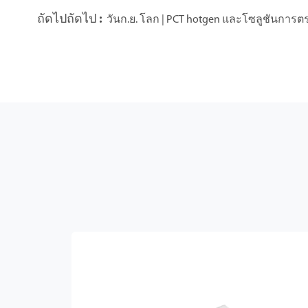
ถัดไปถัดไป :
วันก.ย. โลก | PCT hotgen และโซลูชันการตรว