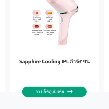
Sapphire Cooling IPL กำจัดขน

การเช็คดูเพิ่มเติม