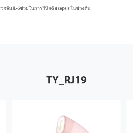
จจับ IL-6ช่วยในการวินิจฉัย sepsis ในช่วงต้น
TY_RJ19