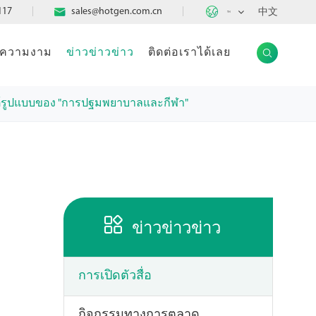

117

sales@hotgen.com.cn
中文
TH
แลความงาม
ข่าวข่าวข่าว
ติดต่อเราได้เลย

ใต้รูปแบบของ "การปฐมพยาบาลและกีฬา"

ข่าวข่าวข่าว
การเปิดตัวสื่อ
กิจกรรมทางการตลาด