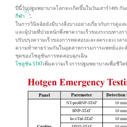
ปีนี้วันปฐมพยาบาลโลกจะเกิดขึ้นในวันเสาร์14th ก
[1]
กีฬา
”..
ในการวินิจฉัยยังมีบางสิ่งบางอย่างเกี่ยวกับการดูแ
และผู้ป่วยที่ป่วยหนักพึ่งพาความเร็วของระบบทางก
ปรับปรุงความเร็วของการทดสอบและลดระยะเวลาฉุกเฉ
ความท้าทายร่วมกันในอุตสาหกรรมการแพทย์และสังค
ชุดของโซลูชันการทดสอบฉุกเฉิน
โซลูชัน STAT
เพิ่มความเร็วการปฐมพยาบาลเพื่อชีวิตที่