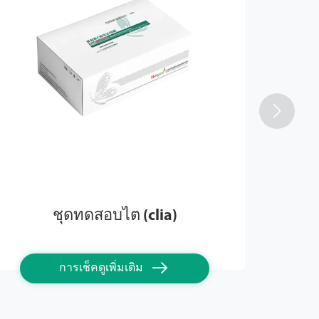

ชุดทดสอบไต (clia)

การเช็คดูเพิ่มเติม