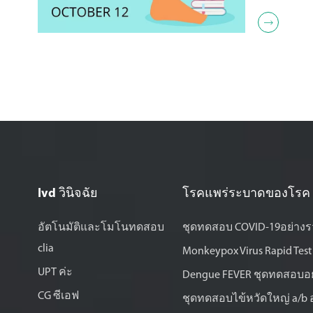
การณ์ระดั

Ivd วินิจฉัย
โรคแพร่ระบาดของโรค
อัตโนมัติและโมโนทดสอบ
ชุดทดสอบ COVID-19อย่างร
clia
Monkeypox Virus Rapid Test 
UPT ค่ะ
Dengue FEVER ชุดทดสอบอย
CG ซีเอฟ
ชุดทดสอบไข้หวัดใหญ่ a/b อ