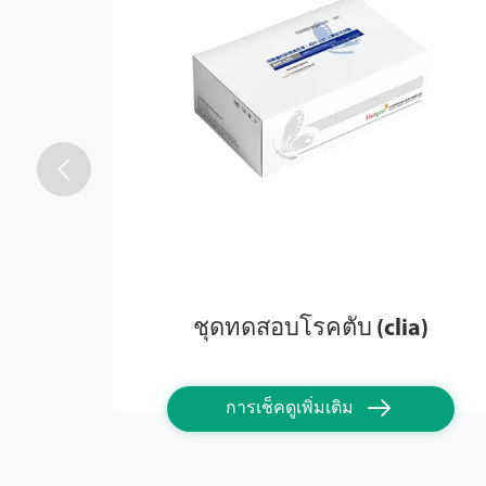

ชุดทดสอบโรคตับ (clia)

การเช็คดูเพิ่มเติม