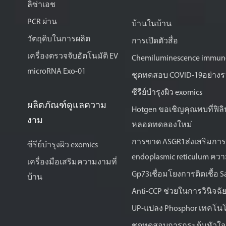
ลิซ่าเอช
PCR ผ่าน
บ้านในบ้าน
วัตถุดิบในการผลิต
การเปิดตัวสื่อ
เครื่องตรวจจับอัตโนมัติ EV
Chemiluminescence immunoa
microRNA Exo-01
ชุดทดสอบ COVID-19อย่างร
ซีรีย์บำรุงผิว exomics
ผลิตภัณฑ์ดูแลความ
Hotgen ขอเชิญคุณพบที่ฟิล
งาม
หลอดทดลองใหม่
การขาด ASGR1ส่งเสริมการบ
ซีรีย์บำรุงผิว exomics
endoplasmic reticulum คว
เครื่องมือเสริมความงามที่
Gp73เชื่อมโยงการติดเชื้อ S
บ้าน
Anti-CCP ช่วยในการวินิจฉ
UP-แปลง Phosphor เทคโนโล