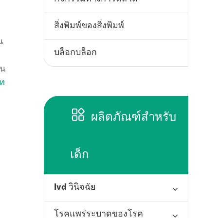
สิ่งพิมพ์ของสิ่งพิมพ์
น
บล็อกบล็อก
็น
ตท

ผลิตภัณฑ์สำหรับ
เด็ก
Ivd วินิจฉัย
โรคแพร่ระบาดของโรค