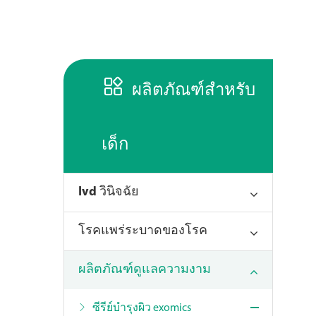

ผลิตภัณฑ์สำหรับ
เด็ก
Ivd วินิจฉัย
โรคแพร่ระบาดของโรค
ผลิตภัณฑ์ดูแลความงาม
ซีรีย์บำรุงผิว exomics