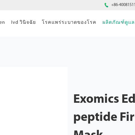

+86-4008151
gen
Ivd วินิจฉัย
โรคแพร่ระบาดของโรค
ผลิตภัณฑ์ดู
Exomics Ed
peptide Fi