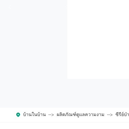



บ้านในบ้าน
ผลิตภัณฑ์ดูแลความงาม
ซีรีย์บ