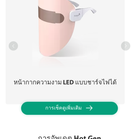


หน้ากากความงาม LED แบบชาร์จไฟได้

การเช็คดูเพิ่มเติม