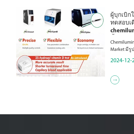
ผู้บุกเบ
ทดสอบเด
chemilu
น้ำยาตร
Chemilumin
Market มีร
chemilumin
2024-12-
(ออกแบบม
หนึ่งรายกา
เหมาะสำหรั
