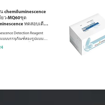
ิกใน chemiluminescence
ียว-MQ60ชุด
minescence ทดสอบเดียว
วจจับ
escence Detection Reagent
ูปแบบบรรจุภัณฑ์สองรูปแบบ:
escence ทดสอบครั้งเดียว
24
าสำหรับการตรวจจับรายการ
รต่อแพ็คเกจอย่างรวดเร็ว
บเครื่องมือขนาดเล็ก...