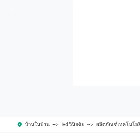



บ้านในบ้าน
Ivd วินิจฉัย
ผลิตภัณฑ์เทคโนโลยี 