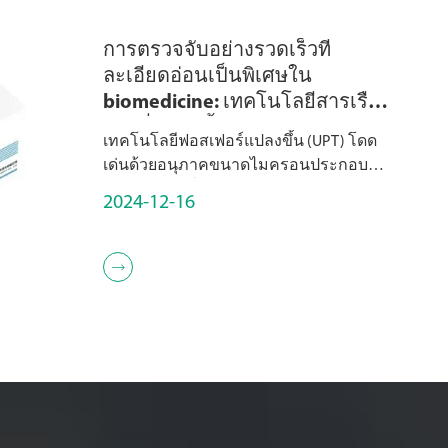
การตรวจจับอย่างรวดเร็วที่
ละเอียดอ่อนเป็นพิเศษใน
biomedicine: เทคโนโลยีสารเรือง
แสงที่แปลงขึ้น (UPT)
เทคโนโลยีฟอสเฟอร์แปลงขึ้น (UPT) โดด
เด่นด้วยอนุภาคขนาดไมครอนประกอบ
ด้วยเซรามิกที่เจือด้วยองค์ประกอบของ
2024-12-16
โลกที่หายากรวมถึง lanthanides, scandium
(SC), yttrium (Y), และ OT...
