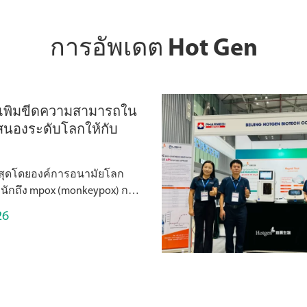
การอัพเดต Hot Gen
 เพิ่มขีดความสามารถใน
นองระดับโลกให้กับ
สุดโดยองค์การอนามัยโลก
นักถึง mpox (monkeypox) การ
รคในฐานะเหตุฉุกเฉินด้าน
26
ของความกังวลระหว่าง
ic, https://
/news/item/14-0...