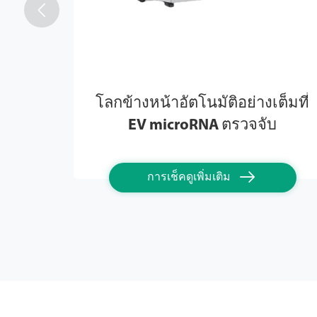

โลกข้างหน้าอัตโนมัติอย่างเต็มที่
EV microRNA ตรวจจับ

การเช็คดูเพิ่มเติม