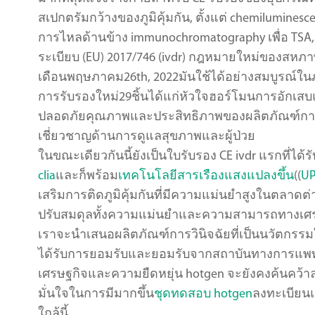
สเปกตรัมกว้างของภูมิคุ้มกัน, ตั้งแต่ chemilumines
การไหลด้านข้าง immunochromatography เพื่อ TSA,
ระเบียบ (EU) 2017/746 (ivdr) กฎหมายใหม่ของสหภา
เดือนพฤษภาคม26th, 2022มันใช้ได้อย่างสมบูรณ์ในภู
การรับรองใหม่29ชิ้นได้แก่หัวใจฮอร์โมนการอักเสบ
ปลอดภัยคุณภาพและประสิทธิภาพของผลิตภัณฑ์การวิ
เชี่ยวชาญด้านการดูแลสุขภาพและผู้ป่วย
ในขณะเดียวกันนี้ยังเป็นใบรับรอง CE ivdr แรกที่ได
clia
และก็พร้อม
เทคโนโลยีสารเรืองแสงแปลงขึ้น
((
UP
เสริมการติดภูมิคุ้มกันที่มีความแม่นยำสูงในตลาดต
ปรับสมดุลทั้งความแม่นยำและความสามารถทางเศรษ
เราจะนำเสนอผลิตภัณฑ์การวินิจฉัยที่เป็นนวัตกร
ได้รับการยอมรับและยอมรับจากสถาบันทางการแพทย์
เศรษฐกิจและความยืดหยุ่น hotgen จะยังคงค้นคว้า
มั่นใจในการมีมากขึ้น
ชุดทดสอบ hotgen
ลงทะเบียน
ใกล้นี้