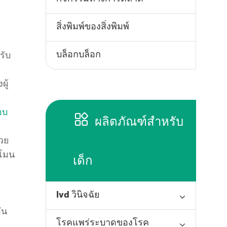
สิ่งพิมพ์ของสิ่งพิมพ์
บล็อกบล็อก
รับ
ู้
อบ

ผลิตภัณฑ์สำหรับ
่วย
์โมน
เด็ก
Ivd วินิจฉัย
ัน
โรคแพร่ระบาดของโรค