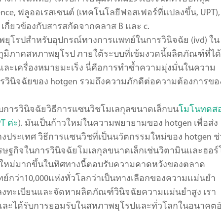
cence, ฟลูออเรสเซนต์ (เทคโนโลยีฟอสเฟอร์ที่แปลงขึ้น, UPT),
 เกี่ยวข้องกับสารสกัดจากคลาส B และ c.
พยุโรปสำหรับอุปกรณ์ทางการแพทย์ในการวินิจฉัย (ivd) ใน
มิภาคสหภาพยุโรป ภายใต้ระบบที่เข้มงวดนี้ผลิตภัณฑ์ที่ได้
และเครื่องหมายมะเร็ง นี่คือการทำซ้ำความมุ่งมั่นในความ
นิจฉัยของ hotgen รวมถึงความภักดีต่อความต้องการของผ
้รับการวินิจฉัยวิธีการแซนวิชโมเลกุลขนาดเล็กบน
โมโนทดส
T ค่ะ
). มันเป็นก้าวใหม่ในความพยายามของ hotgen เพื่อส่ง
่างประเทศ วิธีการแซนวิชที่เป็นนวัตกรรมใหม่ของ hotgen ช
ฐกิจในการวินิจฉัยโมเลกุลขนาดเล็กเช่นวิตามินและฮอร
รมใหม่มากขึ้นในทิศทางนี้ตอบรับความคาดหวังของตลาด
กว่า10,000แห่งทั่วโลกว่าเป็นทางเลือกของความแม่นยำ
ลงทะเบียนและจัดหาผลิตภัณฑ์วินิจฉัยความแม่นยำสูง เรา
และได้รับการยอมรับในสหภาพยุโรปและทั่วโลกในอนาคตอ