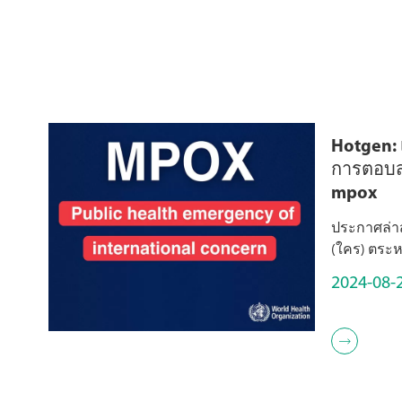
Hotgen:
การตอบส
mpox
ประกาศล่า
(ใคร) ตระห
ระบาดของโ
2024-08-
สาธารณสุข
ประเทศ (phe
www.who.int
