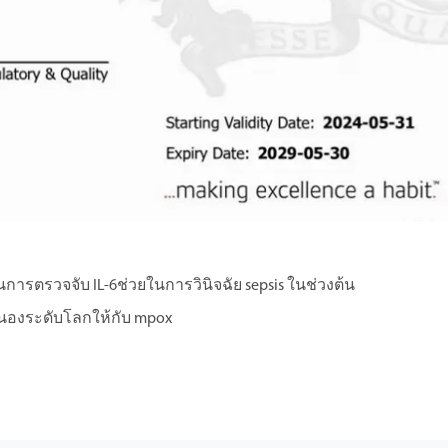
นการตรวจจับ IL-6ช่วยในการวินิจฉัย sepsis ในช่วงต้น
นองระดับโลกให้กับ mpox