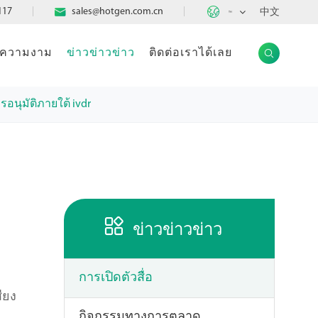

117

sales@hotgen.com.cn
中文
TH
แลความงาม
ข่าวข่าวข่าว
ติดต่อเราได้เลย

รอนุมัติภายใต้ ivdr

ข่าวข่าวข่าว
การเปิดตัวสื่อ
ียง
กิจกรรมทางการตลาด