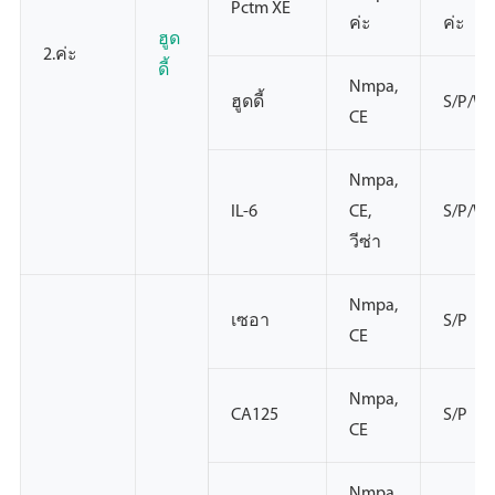
Pctm XE
ค่ะ
ค่ะ
ฮูด
2.ค่ะ
ดี้
Nmpa,
ฮูดดี้
S/P/W
CE
Nmpa,
IL-6
CE,
S/P/W
วีซ่า
Nmpa,
เซอา
S/P
CE
Nmpa,
CA125
S/P
CE
Nmpa,