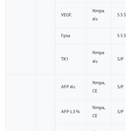
Nmpa
VEGF.
S S S
ค่ะ
Fpsa
S S S
Nmpa
TK1
S/P
ค่ะ
Nmpa,
AFP ค่ะ
S/P
CE
Nmpa,
AFP-L3 %
S/P
CE