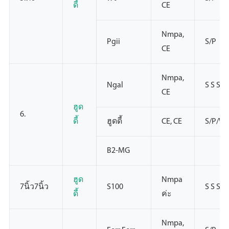
ดี้
CE
Nmpa,
Pgii
S/P
CE
Nmpa,
Ngal
S S S
CE
ฮูด
6.
ดี้
ฮูดดี้
CE, CE
S/P/W
Β2-MG
ฮูด
Nmpa
7นิ้ว7นิ้ว
S100
S S S
ดี้
ค่ะ
Nmpa,