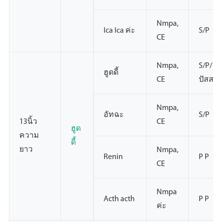
Nmpa,
Ica Ica ค่ะ
S/P
CE
Nmpa,
S/P/
ฮูดดี้
CE
ปัสสา
Nmpa,
อัทฉะ
S/P
13นิ้ว
CE
ฮูด
ความ
ดี้
ยาว
Nmpa,
Renin
P P
CE
Nmpa
Acth acth
P P
ค่ะ