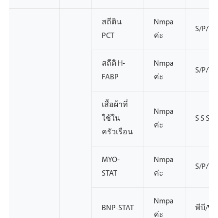
สถีติน
Nmpa
S/P/W
PCT
ค่ะ
สถีติ H-
Nmpa
S/P/W
FABP
ค่ะ
เสื้อผ้าที่
Nmpa
ใช้ใน
S S S
ค่ะ
ครัวเรือน
MYO-
Nmpa
S/P/W
STAT
ค่ะ
Nmpa
BNP-STAT
พีบี/W
ค่ะ