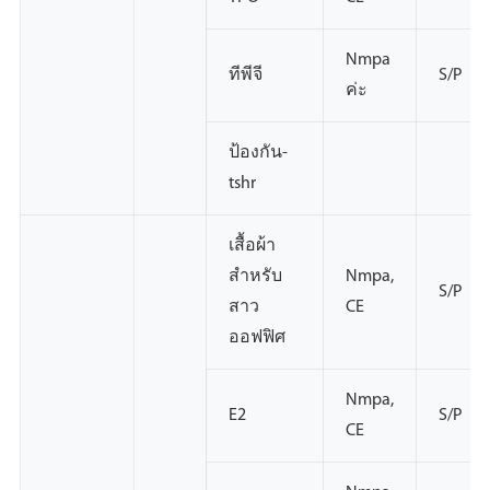
Nmpa
ทีพีจี
S/P
ค่ะ
ป้องกัน-
tshr
เสื้อผ้า
สำหรับ
Nmpa,
S/P
สาว
CE
ออฟฟิศ
Nmpa,
E2
S/P
CE