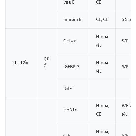
เซมบี
CE
Inhibin B
CE, CE
S S S
Nmpa
GH ค่ะ
S/P
ค่ะ
ฮูด
11 11ค่ะ
Nmpa
ดี้
IGFBP-3
S/P
ค่ะ
IGF-1
Nmpa,
WB W
HbA1c
CE
ค่ะ
Nmpa,