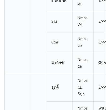
BNP BNP
S/P/W
ค่ะ
Nmpa
ST2
S/P/W
V4
Nmpa
Ctni
S/P/W
ค่ะ
Nmpa,
ดี-เอ็กซ์
พีบี/W
CE
Nmpa,
ฮูดดี้
CE,
S/P/W
วีซ่า
Nmpa
WB W