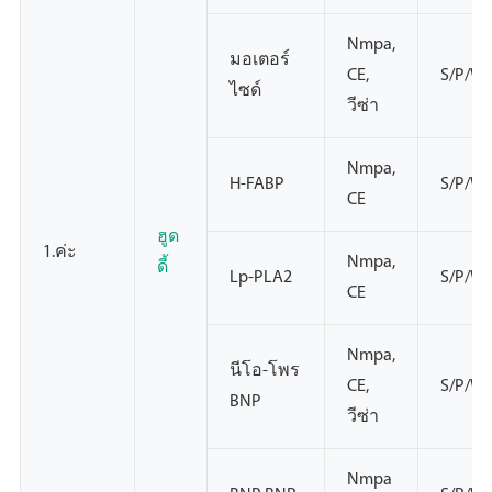
Nmpa,
มอเตอร์
CE,
S/P/W
ไซด์
วีซ่า
Nmpa,
H-FABP
S/P/W
CE
ฮูด
1.ค่ะ
Nmpa,
ดี้
Lp-PLA2
S/P/W
CE
Nmpa,
นีโอ-โพร
CE,
S/P/W
BNP
วีซ่า
Nmpa