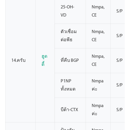
25-OH-
Nmpa,
S/P
VD
CE
ตัวเชื่อม
Nmpa,
S/P
ต่อพีธ
CE
ฮูด
Nmpa,
14.ครับ
ที่คีบ BGP
S/P
ดี้
CE
P1NP
Nmpa
S/P
ทั้งหมด
ค่ะ
Nmpa
บีต้า-CTX
S/P
ค่ะ