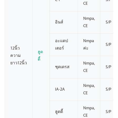
C-P
S/P
CE
Nmpa,
อินส์
S/P
CE
อะแดป
Nmpa
S/P
12นิ้ว
เตอร์
ค่ะ
ฮูด
ความ
ดี้
ยาว12นิ้ว
Nmpa,
ชุดเดรส
S/P
CE
Nmpa,
IA-2A
S/P
CE
Nmpa,
ฮูดดี้
S/P
CE