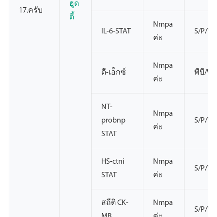
ฮูด
17.ครับ
ดี้
Nmpa
IL-6-STAT
S/P/W
ค่ะ
Nmpa
ดี-เอ็กซ์
พีบี/W
ค่ะ
NT-
Nmpa
probnp
S/P/W
ค่ะ
STAT
HS-ctni
Nmpa
S/P/W
STAT
ค่ะ
สถีติ CK-
Nmpa
S/P/W
MB
ค่ะ