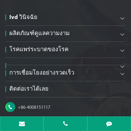
Ivd วินิจฉัย

ผลิตภัณฑ์ดูแลความงาม

โรคแพร่ระบาดของโรค


การเชื่อมโยงอย่างรวดเร็ว

ติดต่อเราได้เลย

+86-4008151117

sales@hotgen.com.cn