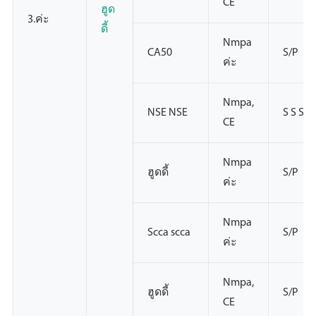
CE
ฮูด
3.ค่ะ
ดี้
Nmpa
CA50
S/P
ค่ะ
Nmpa,
NSE NSE
S S S
CE
Nmpa
ฮูดดี้
S/P
ค่ะ
Nmpa
Scca scca
S/P
ค่ะ
Nmpa,
ฮูดดี้
S/P
CE