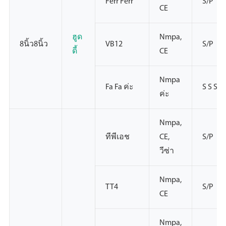
Ferr Ferr
S/P
CE
ฮูด
Nmpa,
8นิ้ว8นิ้ว
VB12
S/P
ดี้
CE
Nmpa
Fa Fa ค่ะ
S S S
ค่ะ
Nmpa,
ทีพีเอช
CE,
S/P
วีซ่า
Nmpa,
TT4
S/P
CE
Nmpa,