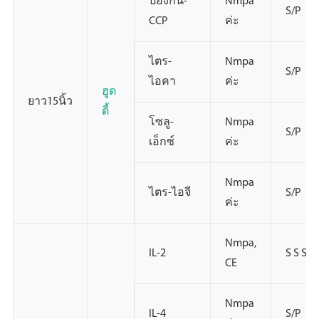
ป้องกัน-
Nmpa
S/P
CCP
ค่ะ
ไตร-
Nmpa
S/P
ไอคา
ค่ะ
ฮูด
ยาว15นิ้ว
ดี้
โซลู-
Nmpa
S/P
เอ็กซ์
ค่ะ
Nmpa
ไตร-ไอจี
S/P
ค่ะ
Nmpa,
IL-2
S S S
CE
Nmpa
IL-4
S/P