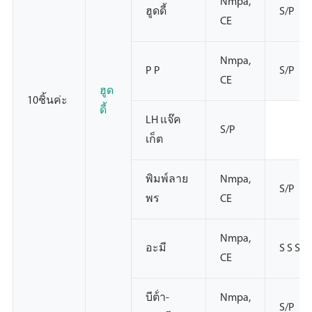
Nmpa,
ฮูดดี้
S/P
CE
Nmpa,
P P
S/P
CE
ฮูด
10ชิ้นค่ะ
ดี้
LH แจ๊ค
S/P
เก็ต
พิมพ์ลาย
Nmpa,
S/P
พร
CE
Nmpa,
อะมี
S S S
CE
บีต้่า-
Nmpa,
S/P