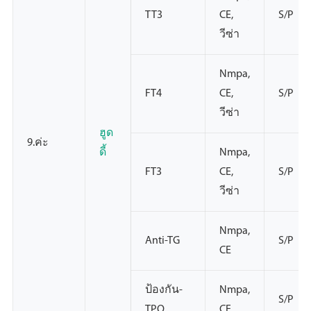
TT3
CE,
S/P
วีซ่า
Nmpa,
FT4
CE,
S/P
วีซ่า
ฮูด
9.ค่ะ
ดี้
Nmpa,
FT3
CE,
S/P
วีซ่า
Nmpa,
Anti-TG
S/P
CE
ป้องกัน-
Nmpa,
S/P
TPO
CE