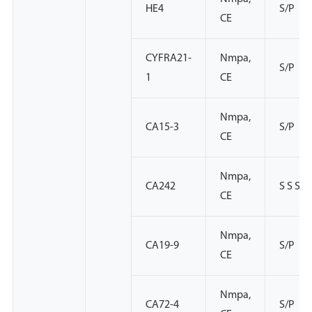
HE4
S/P
CE
CYFRA21-
Nmpa,
S/P
1
CE
Nmpa,
CA15-3
S/P
CE
Nmpa,
CA242
S S S
CE
Nmpa,
CA19-9
S/P
CE
Nmpa,
CA72-4
S/P