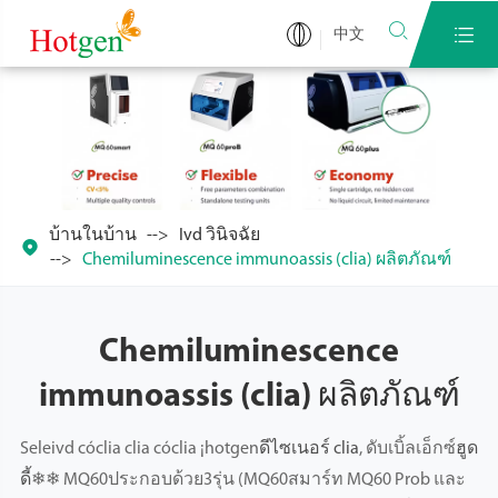


中文
บ้านในบ้าน
Ivd วินิจฉัย

Chemiluminescence immunoassis (clia) ผลิตภัณฑ์
Chemiluminescence
immunoassis (clia) ผลิตภัณฑ์
Seleivd cóclia clia cóclia ¡hotgen
ดีไซเนอร์ clia
, ดับเบิ้ลเอ็กซ์
ฮูด
ดี้
❄❄ MQ60ประกอบด้วย3รุ่น (MQ60สมาร์ท MQ60 Prob และ