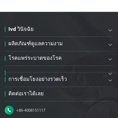
Ivd วินิจฉัย

ผลิตภัณฑ์ดูแลความงาม

โรคแพร่ระบาดของโรค


การเชื่อมโยงอย่างรวดเร็ว

ติดต่อเราได้เลย

+86-4008151117