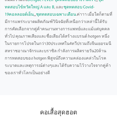
สมผลรวมถึง
Dengue FEVER ชุดทดสอบอย่างรวดเร็ว
,,,
ชุด
ทดสอบไข้หวัดใหญ่ A และ B
, และ
ชุดทดสอบ Covid-
19คอลลอยด์เย็น
,,,
ชุดทดสอบเฉพาะเดือน
.ค่าาา เมื่อใดก็ตามที่
มีการแพร่ระบาดผลิตภัณฑ์วินิจฉัยที่เหนือกว่าเหล่านี้ได้รับ
การคัดเลือกจากคู่ค้าคนงานทางการแพทย์และแม้แต่บุคคล
ทั่วไป คุณภาพเสียงและชื่อเสียงได้สร้างแบรนด์ hotgen หนึ่ง
ในรายการโปรดในกว่า30ประเทศใน4ทวีปรวมถึงจีนเยอรมนี
สหราชอาณาจักรและบราซิล กำลังการผลิตรายวัน20ล้าน
การทดสอบของ hotgen พิสูจน์ถึงความคล่องแคล่วในโรค
ระบาดและเหตุการณ์ต่างๆและได้รับความไว้วางใจจากคู่ค้า
ของเราทั่วโลกเป็นอย่างดี
คอเสื้อสุดฮอต