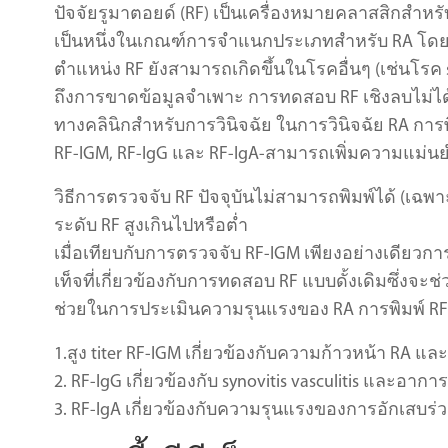
ปัจจัยรูมาตอยด์ (RF) เป็นเครื่องหมายคลาสสิกสำหร
เป็นหนึ่งในเกณฑ์การจำแนกประเภทสำหรับ RA โดย A
ตำแหน่ง RF ยังสามารถเกิดขึ้นในโรคอื่นๆ (เช่นโร
ถึงการขาดข้อมูลจำเพาะ การทดสอบ RF เชิงลบไม่ไ
ทางคลินิกสำหรับการวินิจฉัย ในการวินิจฉัย RA การ
RF-IGM, RF-IgG และ RF-IgA-สามารถเพิ่มความแม่น
วิธีการตรวจจับ RF ปัจจุบันไม่สามารถพิมพ์ได้ (เฉพา
ระดับ RF สูงเกินไปหรือต่ำ
เมื่อเทียบกับการตรวจจับ RF-IGM เพียงอย่างเดียวกา
เท็จที่เกี่ยวข้องกับการทดสอบ RF แบบดั้งเดิมซึ่งจะ
ช่วยในการประเมินความรุนแรงของ RA การพิมพ์ RF
1.สูง titer RF-IGM เกี่ยวข้องกับความก้าวหน้า RA แ
2. RF-IgG เกี่ยวข้องกับ synovitis vasculitis และอากา
3. RF-IgA เกี่ยวข้องกับความรุนแรงของการอักเสบร