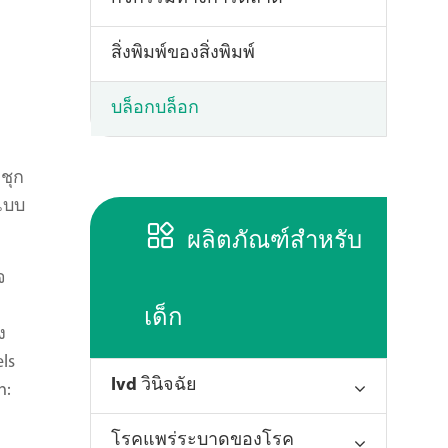
สิ่งพิมพ์ของสิ่งพิมพ์
บล็อกบล็อก
ชุก
นแบบ

ผลิตภัณฑ์สำหรับ
จ
เด็ก
ง
ls
Ivd วินิจฉัย
n:
โรคแพร่ระบาดของโรค