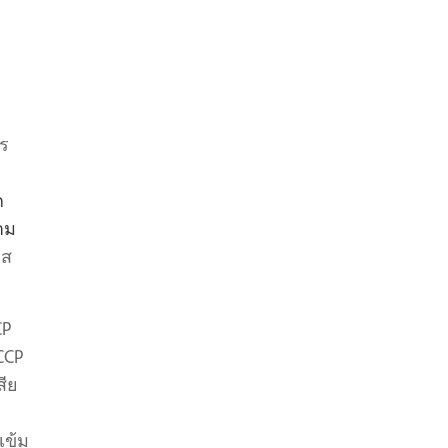
าร
ก
าม
าส
CP
CCP
สีย
เข้ม