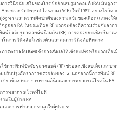
ับการวินิจฉัยเสริมของโรคข้ออักเสบรูมาตอยด์ (RA) มันถูก
merican College of ไตรภาค (ACR) ในปี1987. อย่างไรก็ตา
ค sjögren และความผิดปกติของความเข้มของเลือด) แสดงให้
ด้กฎออก RA ในขณะที่ผล RF บวกจะต้องตีความร่วมกับอาก
พิมพ์ปัจจัยรูมาตอยด์พร้อมกัน (RF)-การตรวจจับเชิงปริมา
ยำในการวินิจฉัยในช่วงต้นและลดการวินิจฉัยที่พลาด
ะการตรวจจับ IGM) ซึ่งอาจส่งผลให้เชิงลบเท็จหรือบวกเท็จเมื
รใช้การพิมพ์ปัจจัยรูมาตอยด์ (RF) ช่วยลดเชิงลบเท็จและบว
ช่วยปรับปรุงอัตราการตรวจจับของ ra. นอกจากนี้การพิมพ์ RF 
 เกี่ยวข้องกับอาการทางคลินิกและการพยากรณ์โรคใน RA
ละการพยากรณ์โรคที่ไม่ดี
รร่วมในผู้ป่วย RA
่วมและการทำลายกระดูกในผู้ป่วย ra.