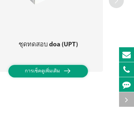

ชุด
ชุดทดสอบ doa (UPT)

การเช็คดูเพิ่มเติม