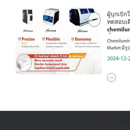
ผู้บุกเบ
ทดสอบเด
chemilu
น้ำยาตร
Chemilumin
Market มีร
chemilumin
2024-12-
(ออกแบบม
หนึ่งรายกา
เหมาะสำหรั
