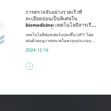
การตรวจจับอย่างรวดเร็วที่
ละเอียดอ่อนเป็นพิเศษใน
biomedicine: เทคโนโลยีสารเรือง
แสงที่แปลงขึ้น (UPT)
เทคโนโลยีฟอสเฟอร์แปลงขึ้น (UPT) โดด
เด่นด้วยอนุภาคขนาดไมครอนประกอบ
ด้วยเซรามิกที่เจือด้วยองค์ประกอบของ
2024-12-16
โลกที่หายากรวมถึง lanthanides, scandium
(SC), yttrium (Y), และ OT...
