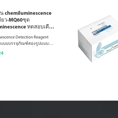
ิกใน chemiluminescence
ียว-MQ60ชุด
minescence ทดสอบเดียว
วจจับ
escence Detection Reagent
ูปแบบบรรจุภัณฑ์สองรูปแบบ:
escence ทดสอบครั้งเดียว
24
าสำหรับการตรวจจับรายการ
รต่อแพ็คเกจอย่างรวดเร็ว
บเครื่องมือขนาดเล็ก...