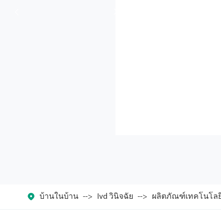



บ้านในบ้าน
Ivd วินิจฉัย
ผลิตภัณฑ์เทคโนโลยี 