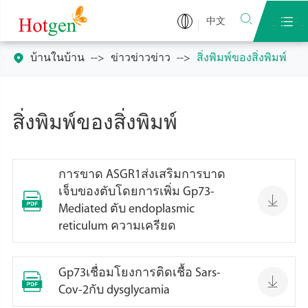


中文

บ้านในบ้าน
ข่าวข่าวข่าว
สิ่งพิมพ์ของสิ่งพิมพ์
สิ่งพิมพ์ของสิ่งพิมพ์
การขาด ASGR1ส่งเสริมการบาด
เจ็บของตับโดยการเพิ่ม Gp73-


Mediated ตับ endoplasmic
reticulum ความเครียด
Gp73เชื่อมโยงการติดเชื้อ Sars-


Cov-2กับ dysglycamia