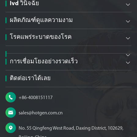
Ivd วินิจฉัย

ผลิตภัณฑ์ดูแลความงาม

โรคแพร่ระบาดของโรค


การเชื่อมโยงอย่างรวดเร็ว

ติดต่อเราได้เลย

+86-4008151117

sales@hotgen.com.cn

No. 55 Qingfeng West Road, Daxing District, 102629,