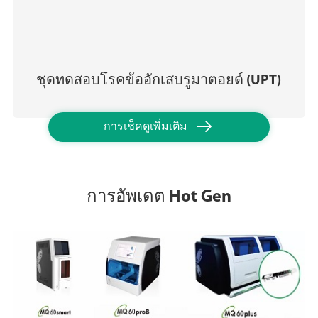
ชุดทดสอบโรคข้ออักเสบรูมาตอยด์ (UPT)

การเช็คดูเพิ่มเติม
การอัพเดต Hot Gen