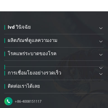
Ivd วินิจฉัย

ผลิตภัณฑ์ดูแลความงาม

โรคแพร่ระบาดของโรค


การเชื่อมโยงอย่างรวดเร็ว

ติดต่อเราได้เลย

+86-4008151117